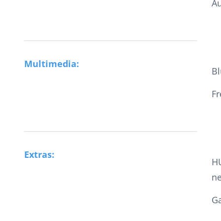
A
Multimedia:
Bl
Fr
Extras:
H
n
Ga