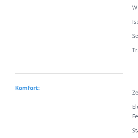
W
Is
S
Tr
Komfort:
Ze
El
Fe
St