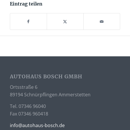
Eintrag teilen
AUTOHAUS BOSCH GMBH
Ortsstraße 6
89194 Schnürpflingen Ammerstetten
Tel. 07346 96040
Fax 07346 960418
info@autohaus-bosch.de