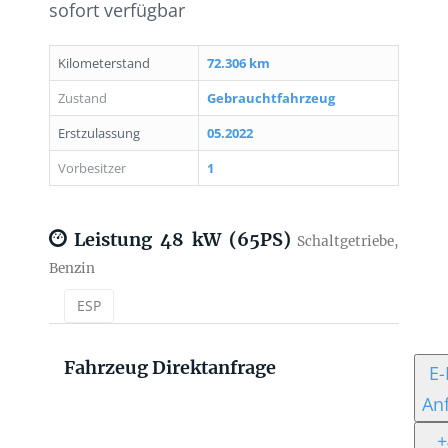
sofort verfügbar
Kilometerstand
72.306 km
Zustand
Gebrauchtfahrzeug
Erstzulassung
05.2022
Vorbesitzer
1
Leistung
48 kW (65PS)
Schaltgetriebe,
Benzin
ESP
Fahrzeug Direktanfrage
E-
An
+