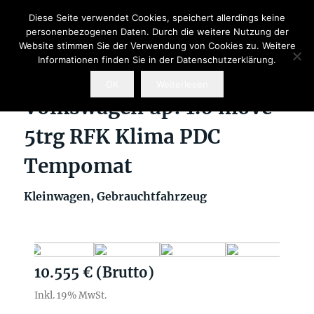
Diese Seite verwendet Cookies, speichert allerdings keine
personenbezogenen Daten. Durch die weitere Nutzung der
Website stimmen Sie der Verwendung von Cookies zu. Weitere
Informationen finden Sie in der Datenschutzerklärung.
OK
Weiterlesen
Volkswagen up! 1.0 move
5trg RFK Klima PDC
Tempomat
Kleinwagen, Gebrauchtfahrzeug
10.555 € (Brutto)
Inkl. 19% MwSt.