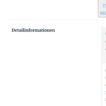
7
96
Detailinformationen