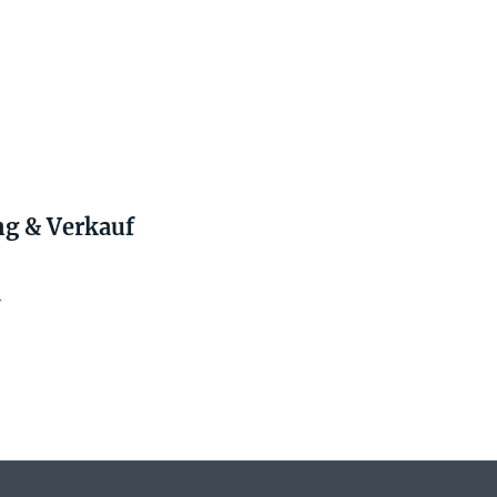
g & Verkauf
r