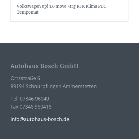
Volkswagen up! 1.0 move 5trg RFK Klima PDC
Tempomat
Autohaus Bosch GmbH
Ortsstraße 6
89194 Schnürpflingen Ammerstetten
Tel. 07346 96040
Fax 07346 960418
info@autohaus-bosch.de