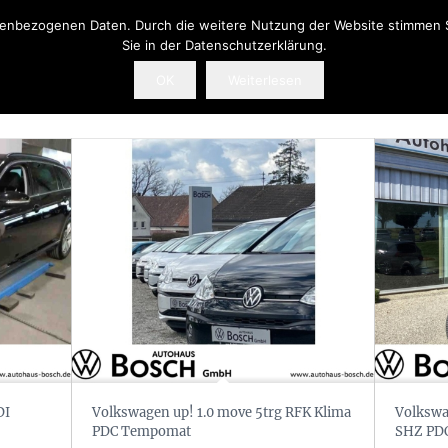
onenbezogenen Daten. Durch die weitere Nutzung der Website stimmen 
Sie in der Datenschutzerklärung.
OK
Weiterlesen
DI
Volkswagen up! 1.0 move 5trg RFK Klima
Volkswag
PDC Tempomat
SHZ PDC