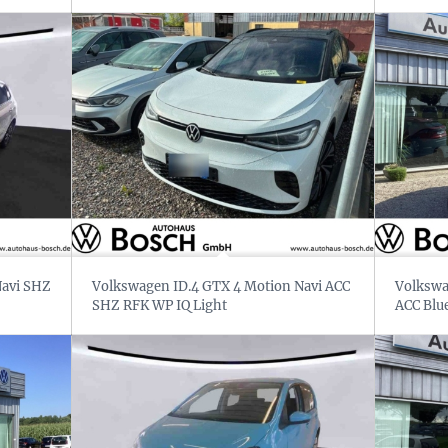
Navi SHZ
Volkswagen ID.4 GTX 4 Motion Navi ACC
Volkswag
SHZ RFK WP IQ Light
ACC Blu