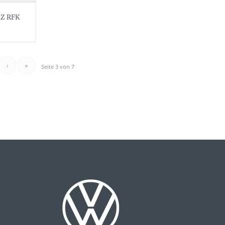
HZ RFK
›
»
Seite 3 von 7