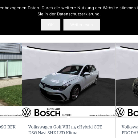
onenbezogenen Daten. Durch die weitere Nutzung der Website stimmen 
Sie in der Datenschutzerklärung.
OK
Weiterlesen
 DSG RFK
Volkswagen Golf VIII 1.4 eHybrid GTE
Volkswa
DSG Navi SHZ LED Klima
PDC DAB