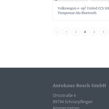
Volkswagen e-up! United CCS S
Tempomat Alu Bluetooth
‹
1
2
3
4
5
Autohaus Bosch GmbH
Ortsstraße 6
89194 Schnürpflingen
Ammerstetten