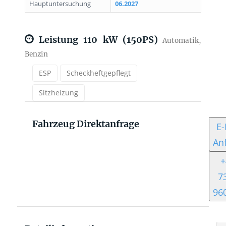
Hauptuntersuchung
06.2027
Leistung
110 kW (150PS)
Automatik,
Benzin
ESP
Scheckheftgepflegt
Sitzheizung
Fahrzeug Direktanfrage
E-
An
+
7
96