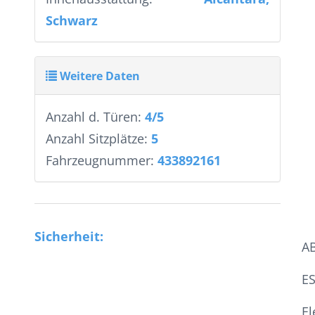
Schwarz
Weitere Daten
Anzahl d. Türen:
4/5
Anzahl Sitzplätze:
5
Fahrzeugnummer:
433892161
Sicherheit:
A
E
El