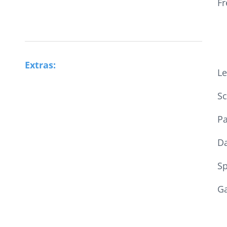
Fr
Extras:
Le
Sc
Pa
Da
Sp
Ga