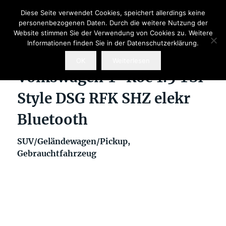
Diese Seite verwendet Cookies, speichert allerdings keine
personenbezogenen Daten. Durch die weitere Nutzung der
Website stimmen Sie der Verwendung von Cookies zu. Weitere
Informationen finden Sie in der Datenschutzerklärung.
OK
Weiterlesen
Volkswagen T-Roc 1.5 TSI
Style DSG RFK SHZ elekr
Bluetooth
SUV/Geländewagen/Pickup,
Gebrauchtfahrzeug