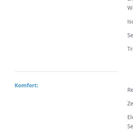
W
Is
S
Tr
Komfort:
R
Ze
El
Se