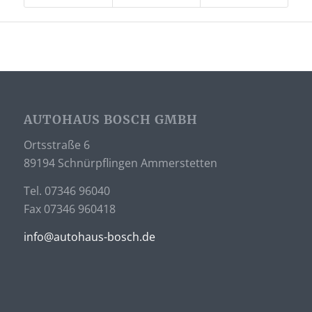
AUTOHAUS BOSCH GMBH
Ortsstraße 6
89194 Schnürpflingen Ammerstetten
Tel. 07346 96040
Fax 07346 960418
info@autohaus-bosch.de