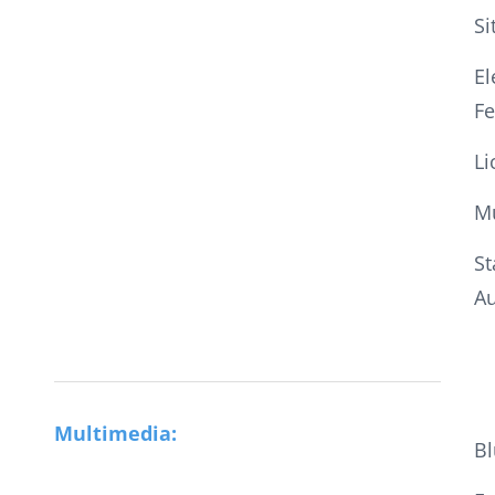
Si
El
Fe
Li
Mu
St
A
Multimedia:
Bl