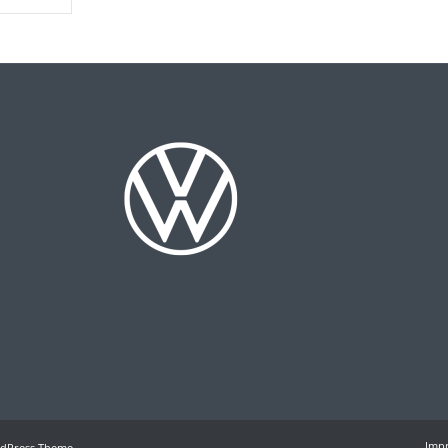
Imp
rdPress Theme