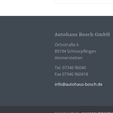
Autohaus Bosch GmbH
Ortsstraße 6
89194 Schnürpflingen
Ammerstetten
Tel. 07346 96040
Fax 07346 960418
info@autohaus-bosch.de
© Autohaus Bosch -
powered by Enfold Wo