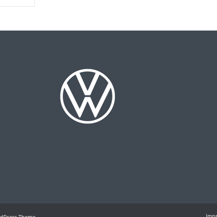
Imp
rdPress Theme