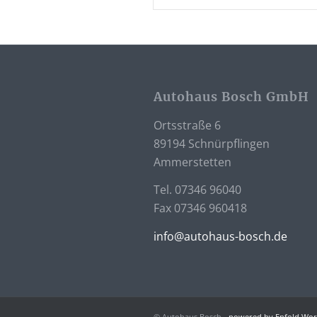
Autohaus Bosch GmbH
Ortsstraße 6
89194 Schnürpflingen
Ammerstetten
Tel. 07346 96040
Fax 07346 960418
info@autohaus-bosch.de
© Autohaus Bosch -
powered by Enfold Wo