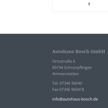
Autohaus Bosch GmbH
Ortsstraße 6
89194 Schnürpflingen
Ammerstetten
Tel. 07346 96040
Fax 07346 960418
info@autohaus-bosch.de