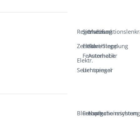
Regensensor
Sitzheizung
Multifunktionslenk
Zentralverriegelung
Elektr.
Start/Stopp-
Fensterheber
Automatik
Elektr.
Seitenspiegel
Lichtsensor
Bluetooth
Freisprecheinrichtung
Navigationssystem