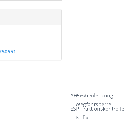
250551
ABS
Elektr.
Servolenkung
Wegfahrsperre
ESP
Traktionskontrolle
Isofix