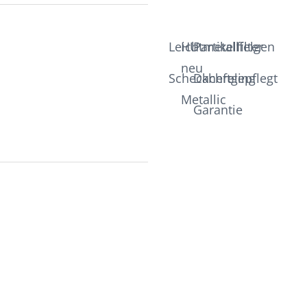
Leichtmetallfelgen
HU
Partikelfilter
neu
Scheckheftgepflegt
Dachreling
Metallic
Garantie