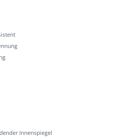
istent
ennung
ng
dender Innenspiegel