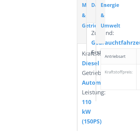
Motor
Daten
Energie
&
&
Getriebe
Umwelt
Zustand:
Gebrauchtfahrze
Erstzulassung:
01.
Kraftstoff:
Antriebsart
Diesel
Getriebe:
Kraftstoffpreis:
Automatik
Leistung:
110
kW
(150PS)