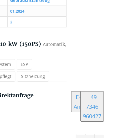
Gebrauchtfahrzeug
01.2024
2
10 kW (150PS)
Automatik,
ystem
ESP
pflegt
Sitzheizung
irektanfrage
E-Mail
+49
Anfrage
7346
960427