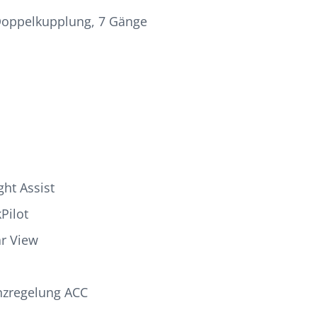
Doppelkupplung, 7 Gänge
ght Assist
kPilot
r View
nzregelung ACC