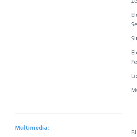
Ze
El
Se
Si
El
Fe
Li
Mu
Multimedia:
Bl