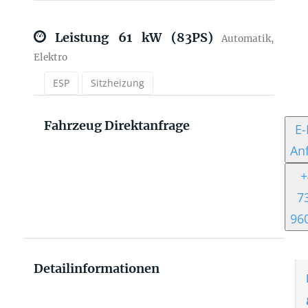
Leistung
61 kW (83PS)
Automatik,
Elektro
ESP
Sitzheizung
Fahrzeug Direktanfrage
E-
An
+
7
96
Detailinformationen