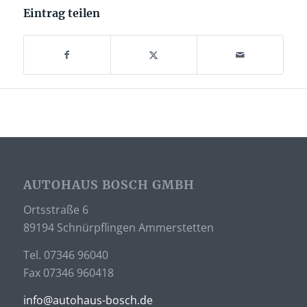
Eintrag teilen
AUTOHAUS BOSCH GMBH
Ortsstraße 6
89194 Schnürpflingen Ammerstetten
Tel. 07346 96040
Fax 07346 960418
info@autohaus-bosch.de