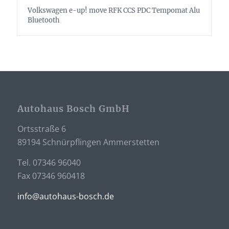
Volkswagen e-up! move RFK CCS PDC Tempomat Alu
Bluetooth
Autohaus Bosch GmbH
Ortsstraße 6
89194 Schnürpflingen Ammerstetten
Tel. 07346 96040
Fax 07346 960418
info@autohaus-bosch.de